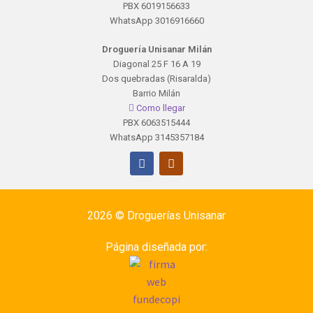
PBX 6019156633
WhatsApp 3016916660
Droguería Unisanar Milán
Diagonal 25 F 16 A 19
Dos quebradas (Risaralda)
Barrio Milán
Como llegar
PBX 6063515444
WhatsApp 3145357184
2026 ©
Droguerías Unisanar
Página diseñada por: