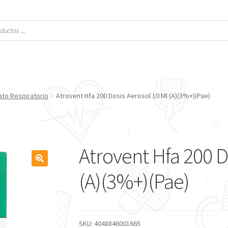
ato Respiratorio
Atrovent Hfa 200 Dosis Aerosol 10 Ml (A)(3%+)(Pae)
Atrovent Hfa 200 D
🔍
(A)(3%+)(Pae)
SKU:
4048846001665