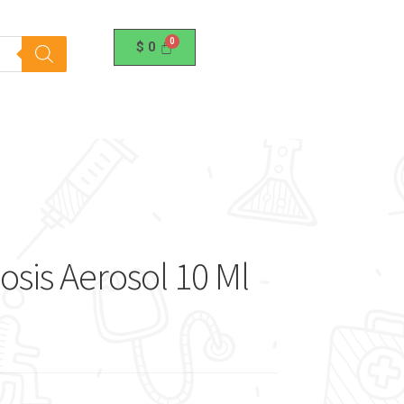
$
0
osis Aerosol 10 Ml