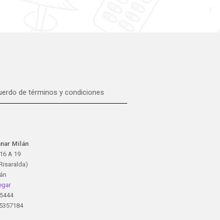
erdo de términos y condiciones
nar Milán
16 A 19
Risaralda)
lán
egar
5444
5357184