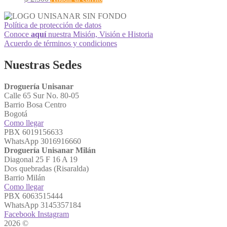
Política de protección de datos
Conoce
aquí
nuestra Misión, Visión e Historia
Acuerdo de términos y condiciones
Nuestras Sedes
Droguería Unisanar
Calle 65 Sur No. 80-05
Barrio Bosa Centro
Bogotá
Como llegar
PBX 6019156633
WhatsApp 3016916660
Droguería Unisanar Milán
Diagonal 25 F 16 A 19
Dos quebradas (Risaralda)
Barrio Milán
Como llegar
PBX 6063515444
WhatsApp 3145357184
Facebook
Instagram
2026 ©
Droguerías Unisanar