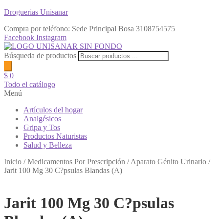
Droguerias Unisanar
Compra por teléfono: Sede Principal Bosa
3108754575
Facebook
Instagram
Búsqueda de productos
$
0
Todo el catálogo
Menú
Artículos del hogar
Analgésicos
Gripa y Tos
Productos Naturistas
Salud y Belleza
Inicio
/
Medicamentos Por Prescripción
/
Aparato Génito Urinario
/
Jarit 100 Mg 30 C?psulas Blandas (A)
Jarit 100 Mg 30 C?psulas