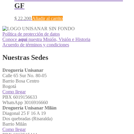
GF
$
22.200
Añadir al carrito
Política de protección de datos
Conoce
aquí
nuestra Misión, Visión e Historia
Acuerdo de términos y condiciones
Nuestras Sedes
Droguería Unisanar
Calle 65 Sur No. 80-05
Barrio Bosa Centro
Bogotá
Como llegar
PBX 6019156633
WhatsApp 3016916660
Droguería Unisanar Milán
Diagonal 25 F 16 A 19
Dos quebradas (Risaralda)
Barrio Milán
Como llegar