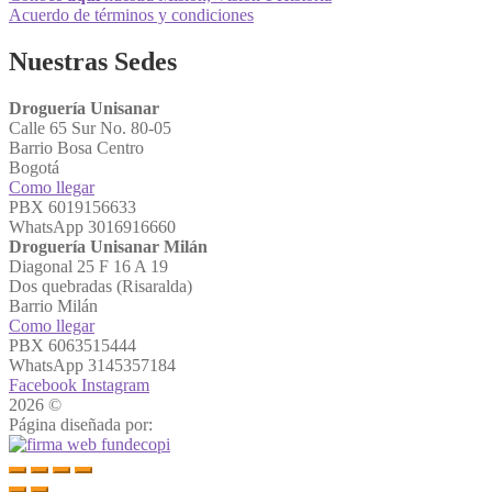
Acuerdo de términos y condiciones
Nuestras Sedes
Droguería Unisanar
Calle 65 Sur No. 80-05
Barrio Bosa Centro
Bogotá
Como llegar
PBX 6019156633
WhatsApp 3016916660
Droguería Unisanar Milán
Diagonal 25 F 16 A 19
Dos quebradas (Risaralda)
Barrio Milán
Como llegar
PBX 6063515444
WhatsApp 3145357184
Facebook
Instagram
2026 ©
Droguerías Unisanar
Página diseñada por: