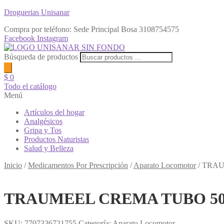
Droguerias Unisanar
Compra por teléfono: Sede Principal Bosa
3108754575
Facebook
Instagram
Búsqueda de productos
$
0
Todo el catálogo
Menú
Artículos del hogar
Analgésicos
Gripa y Tos
Productos Naturistas
Salud y Belleza
Inicio
/
Medicamentos Por Prescripción
/
Aparato Locomotor
/
TRAU
TRAUMEEL CREMA TUBO 5
SKU:
7707336721755
Categoría:
Aparato Locomotor