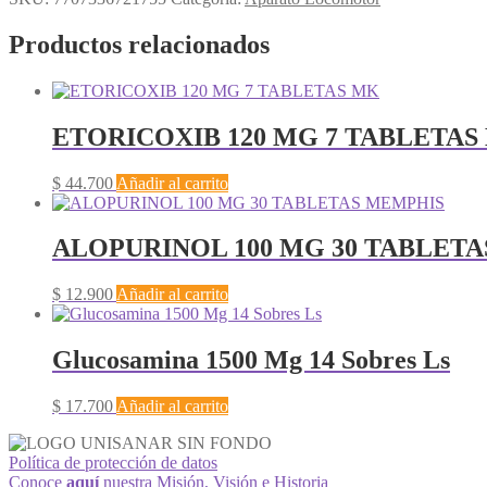
Productos relacionados
ETORICOXIB 120 MG 7 TABLETAS
$
44.700
Añadir al carrito
ALOPURINOL 100 MG 30 TABLET
$
12.900
Añadir al carrito
Glucosamina 1500 Mg 14 Sobres Ls
$
17.700
Añadir al carrito
Política de protección de datos
Conoce
aquí
nuestra Misión, Visión e Historia