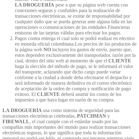
LA DROGUERÍA
pese a que su página web cuenta con
conexiones seguras y confiables para la realización de
transacciones electrónicas, se exime de responsabilidad por
cualquier daño que se pueda generar ante alguna falla en las
operaciones o comunicaciones de las entidades Financieras
emisoras de las tarjetas válidas para efectuar los pagos.
Pagos contra entrega el cual solo se podrá realizar en efectivo
en moneda oficial colombiana.Los precios de los productos de
la página web
NO
incluyen los gastos de envío, puesto que,
estos dependen exclusivamente del transportador, razón por la
cual, dentro del sitio web al momento de que el
CLIENTE
haga la elección del método de pago, se le informará el valor
del transporte, aclarando que dicho cargo puede variar
conforme a la ciudad a donde deba efectuarse el despacho y
será informado de manera definitiva en el correo electrónico
de aceptación de la orden de compra y notificación de pago
exitoso. El
CLIENTE
deberá asumir los costos de los
impuestos a que haya lugar en razón de su compra.
LA DROGUERÍA
usa como sistema de seguridad para las
transacciones electrónicas celebradas,
PATCHMAN
y
FIREWALL
, el cual cumple con el estándar usado por las
compañías más importantes del mundo para realizar transacciones
electrónicas seguras, lo que significa que toda tu información
personal no podrá ser leída, ni capturada por terceros mientras viaja