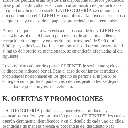
Todos los pedidos están sujetos a la disponibilidad de los productos.
Si se produce dificultades en cuanto al suministro de productos o si
no quedan artículos en stock,
LA DROGUERÍA
se comunicará
directamente con el
CLIENTE
para informar la novedad, y en caso
de que se haya realizado el pago, se procederá con el reembolso.
A pesar de que el sitio web está a disposición de los
CLIENTES
las 24 horas al día, el horario para efectos de atención al cliente,
recepción de compras y envíos de productos, será de 9:00 (am) a
6:00 (p.m) todos los días. Las compras realizadas con posterioridad
al rango de horario ya mencionado, se entenderán efectuadas al día
siguiente.
Los productos adquiridos por el
CLIENTE
le serán entregados en
la dirección indicada por él. Para el caso de conjuntos cerrados o
propiedades horizontales en los que no se permita el ingreso, se
entregará en la portería; para el caso de vías peatonales, se dejará
hasta donde pueda ingresar el vehículo.
K. OFERTAS Y PROMOCIONES
LA
DROGUERÍA
podrá seleccionar ciertos productos y
colocarlos en oferta y/o promoción para sus
CLIENTES
, los cuales
estarán claramente identificados y en el detalle de cada uno de ellos,
se indicará de manera precisa el porcentaje del descuento o las