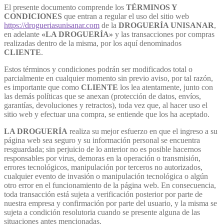
El presente documento comprende los
TÉRMINOS Y
CONDICIONES
que entran a regular el uso del sitio web
https://drogueriasunisanar.com
de la
DROGUERÍA UNISANAR
,
en adelante
«LA DROGUERÍA»
y las transacciones por compras
realizadas dentro de la misma, por los aquí denominados
CLIENTE
.
Estos términos y condiciones podrán ser modificados total o
parcialmente en cualquier momento sin previo aviso, por tal razón,
es importante que como
CLIENTE
los lea atentamente, junto con
las demás políticas que se anexan (protección de datos, envíos,
garantías, devoluciones y retractos), toda vez que, al hacer uso el
sitio web y efectuar una compra, se entiende que los ha aceptado.
LA DROGUERÍA
realiza su mejor esfuerzo en que el ingreso a su
página web sea seguro y su información personal se encuentra
resguardada; sin perjuicio de lo anterior no es posible hacernos
responsables por virus, demoras en la operación o transmisión,
errores tecnológicos, manipulación por terceros no autorizados,
cualquier evento de invasión o manipulación tecnológica o algún
otro error en el funcionamiento de la página web. En consecuencia,
toda transacción está sujeta a verificación posterior por parte de
nuestra empresa y confirmación por parte del usuario, y la misma se
sujeta a condición resolutoria cuando se presente alguna de las
situaciones antes mencionadas.