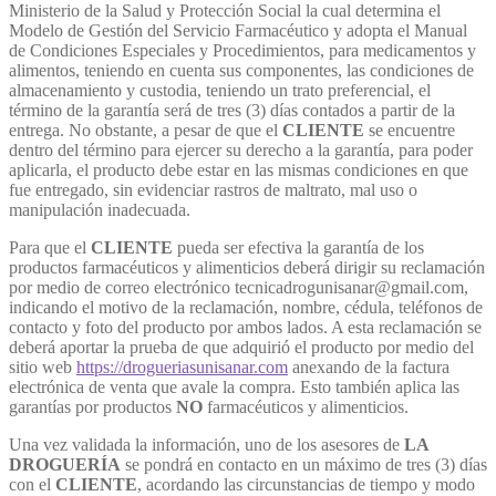
Ministerio de la Salud y Protección Social la cual determina el
Modelo de Gestión del Servicio Farmacéutico y adopta el Manual
de Condiciones Especiales y Procedimientos, para medicamentos y
alimentos, teniendo en cuenta sus componentes, las condiciones de
almacenamiento y custodia, teniendo un trato preferencial, el
término de la garantía será de tres (3) días contados a partir de la
entrega. No obstante, a pesar de que el
CLIENTE
se encuentre
dentro del término para ejercer su derecho a la garantía, para poder
aplicarla, el producto debe estar en las mismas condiciones en que
fue entregado, sin evidenciar rastros de maltrato, mal uso o
manipulación inadecuada.
Para que el
CLIENTE
pueda ser efectiva la garantía de los
productos farmacéuticos y alimenticios deberá dirigir su reclamación
por medio de correo electrónico tecnicadrogunisanar@gmail.com,
indicando el motivo de la reclamación, nombre, cédula, teléfonos de
contacto y foto del producto por ambos lados. A esta reclamación se
deberá aportar la prueba de que adquirió el producto por medio del
sitio web
https://drogueriasunisanar.com
anexando de la factura
electrónica de venta que avale la compra. Esto también aplica las
garantías por productos
NO
farmacéuticos y alimenticios.
Una vez validada la información, uno de los asesores de
LA
DROGUERÍA
se pondrá en contacto en un máximo de tres (3) días
con el
CLIENTE
, acordando las circunstancias de tiempo y modo