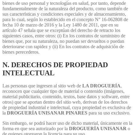
bienes de uso personal y tecnologías en salud, por tanto, depende
fundamentalmente de la naturaleza del producto, como también de
sus características y condiciones especiales y de almacenamiento,
para lo cual, según lo establecido en el concepto N° 16-062808 de
fecha 10 de marzo de 2016 y la Ley 1480 de 2011, que en su
artículo 47 señala que se exceptúan del derecho de retracto los
siguientes casos, entre otros: (i) En los contratos de suministro de
bienes que, por su naturaleza, no puedan ser devueltos o puedan
deteriorarse con rapidez y (ii) En los contratos de adquisición de
bienes perecederos.
N. DERECHOS DE PROPIEDAD
INTELECTUAL
Las personas que ingresen al sitio web de
LA DROGUERÍA
,
reconocen que cualquier tipo de material o contenido (imágenes,
material publicitario, contenido, textos, base datos y software, entre
otros) que se aportan dentro del sitio web, derivan de los derechos
de propiedad industrial e intelectual, cuya propiedad es exclusiva de
la
DROGUERÍA UNISANAR PINARES
para su uso exclusivo.
Sin embargo, se podrá hacer uso de dicho material, únicamente en la
forma en que sea autorizado por la
DROGUERÍA UNISANAR
o
de quienes otorgaron la licencia para su uso.