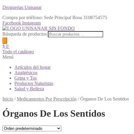
Droguerias Unisanar
Compra por teléfono: Sede Principal Bosa
3108754575
Facebook
Instagram
Búsqueda de productos
$
0
Todo el catálogo
Menú
Artículos del hogar
Analgésicos
Gripa y Tos
Productos Naturistas
Salud y Belleza
Inicio
/
Medicamentos Por Prescripción
/
Órganos De Los Sentidos
Órganos De Los Sentidos