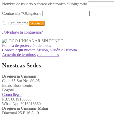
Nombre de usuario o correo electrónico
*
Obligatorio
Contraseña
*
Obligatorio
Recuérdame
Acceso
¿Olvidaste la contraseña?
Política de protección de datos
Conoce
aquí
nuestra Misión, Visión e Historia
Acuerdo de términos y condiciones
Nuestras Sedes
Droguería Unisanar
Calle 65 Sur No. 80-05
Barrio Bosa Centro
Bogotá
Como llegar
PBX 6019156633
WhatsApp 3016916660
Droguería Unisanar Milán
Diagonal 25 F 16 A 19