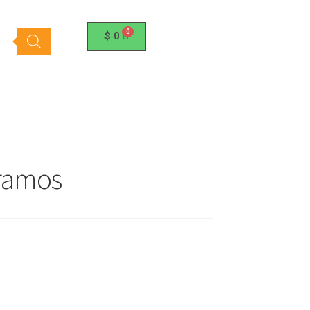
$
0
ramos