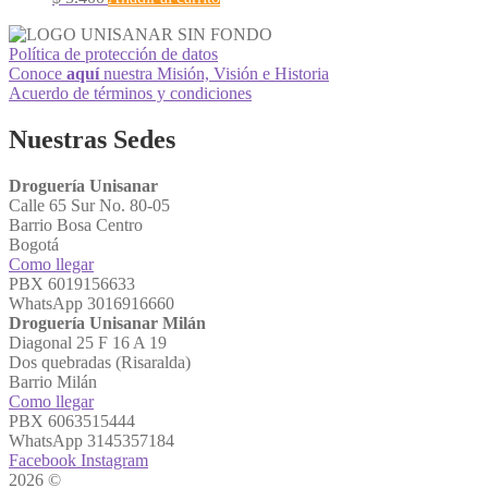
Política de protección de datos
Conoce
aquí
nuestra Misión, Visión e Historia
Acuerdo de términos y condiciones
Nuestras Sedes
Droguería Unisanar
Calle 65 Sur No. 80-05
Barrio Bosa Centro
Bogotá
Como llegar
PBX 6019156633
WhatsApp 3016916660
Droguería Unisanar Milán
Diagonal 25 F 16 A 19
Dos quebradas (Risaralda)
Barrio Milán
Como llegar
PBX 6063515444
WhatsApp 3145357184
Facebook
Instagram
2026 ©
Droguerías Unisanar