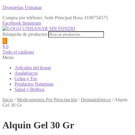
Droguerias Unisanar
Compra por teléfono: Sede Principal Bosa
3108754575
Facebook
Instagram
Búsqueda de productos
$
0
Todo el catálogo
Menú
Artículos del hogar
Analgésicos
Gripa y Tos
Productos Naturistas
Salud y Belleza
Inicio
/
Medicamentos Por Prescripción
/
Dermatológicos
/
Alquin
Gel 30 Gr
Alquin Gel 30 Gr