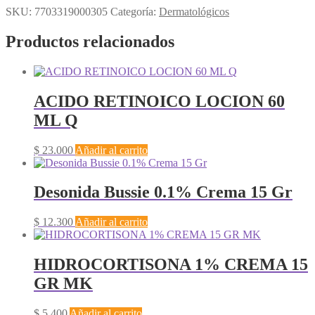
SKU:
7703319000305
Categoría:
Dermatológicos
Productos relacionados
ACIDO RETINOICO LOCION 60
ML Q
$
23.000
Añadir al carrito
Desonida Bussie 0.1% Crema 15 Gr
$
12.300
Añadir al carrito
HIDROCORTISONA 1% CREMA 15
GR MK
$
5.400
Añadir al carrito