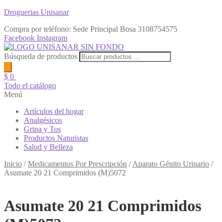
Droguerias Unisanar
Compra por teléfono: Sede Principal Bosa
3108754575
Facebook
Instagram
Búsqueda de productos
$
0
Todo el catálogo
Menú
Artículos del hogar
Analgésicos
Gripa y Tos
Productos Naturistas
Salud y Belleza
Inicio
/
Medicamentos Por Prescripción
/
Aparato Génito Urinario
/
Asumate 20 21 Comprimidos (M)5072
Asumate 20 21 Comprimidos