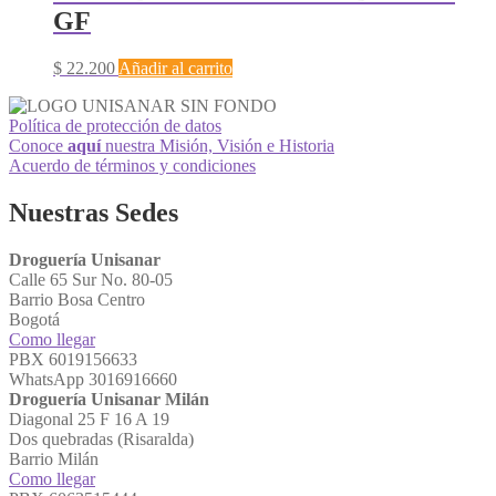
GF
$
22.200
Añadir al carrito
Política de protección de datos
Conoce
aquí
nuestra Misión, Visión e Historia
Acuerdo de términos y condiciones
Nuestras Sedes
Droguería Unisanar
Calle 65 Sur No. 80-05
Barrio Bosa Centro
Bogotá
Como llegar
PBX 6019156633
WhatsApp 3016916660
Droguería Unisanar Milán
Diagonal 25 F 16 A 19
Dos quebradas (Risaralda)
Barrio Milán
Como llegar