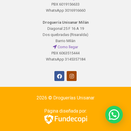
PBX 6019156633
WhatsApp 3016916660
Droguería Unisanar Milán
Diagonal 25 F 16 A 19
Dos quebradas (Risaralda)
Barrio Milán
Como llegar
PBX 6063515444
WhatsApp 3145357184
2026 ©
Droguerías Unisanar
Página diseñada por: