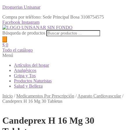
Droguerias Unisanar
Compra por teléfono: Sede Principal Bosa
3108754575
Facebook
Instagram
Búsqueda de productos
$
0
Todo el catálogo
Menú
Artículos del hogar
Analgésicos
Gripa y Tos
Productos Naturistas
Salud y Belleza
Inicio
/
Medicamentos Por Prescripción
/
Aparato Cardiovascular
/
Candeprex H 16 Mg 30 Tabletas
Candeprex H 16 Mg 30