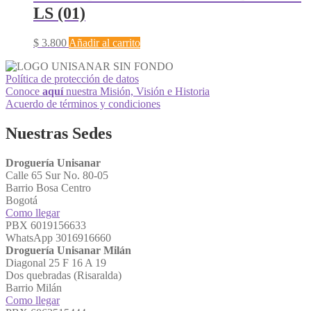
LS (01)
$
3.800
Añadir al carrito
Política de protección de datos
Conoce
aquí
nuestra Misión, Visión e Historia
Acuerdo de términos y condiciones
Nuestras Sedes
Droguería Unisanar
Calle 65 Sur No. 80-05
Barrio Bosa Centro
Bogotá
Como llegar
PBX 6019156633
WhatsApp 3016916660
Droguería Unisanar Milán
Diagonal 25 F 16 A 19
Dos quebradas (Risaralda)
Barrio Milán
Como llegar