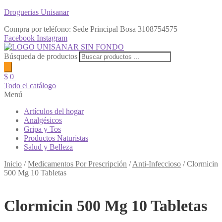
Droguerias Unisanar
Compra por teléfono: Sede Principal Bosa
3108754575
Facebook
Instagram
Búsqueda de productos
$
0
Todo el catálogo
Menú
Artículos del hogar
Analgésicos
Gripa y Tos
Productos Naturistas
Salud y Belleza
Inicio
/
Medicamentos Por Prescripción
/
Anti-Infeccioso
/
Clormicin
500 Mg 10 Tabletas
Clormicin 500 Mg 10 Tabletas