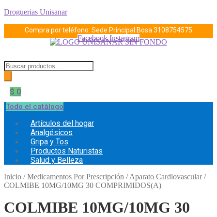
Droguerias Unisanar
Compra por teléfono: Sede Principal Bosa
3108754575
Facebook
Instagram
Búsqueda
de
productos
$
0
Todo el catálogo
Menú
Artículos del hogar
Analgésicos
Gripa y Tos
Productos Naturistas
Salud y Belleza
Inicio
/
Medicamentos Por Prescripción
/
Aparato Cardiovascular
/
COLMIBE 10MG/10MG 30 COMPRIMIDOS(A)
COLMIBE 10MG/10MG 30