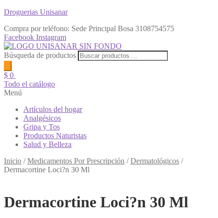
Droguerias Unisanar
Compra por teléfono: Sede Principal Bosa
3108754575
Facebook
Instagram
Búsqueda de productos
$
0
Todo el catálogo
Menú
Artículos del hogar
Analgésicos
Gripa y Tos
Productos Naturistas
Salud y Belleza
Inicio
/
Medicamentos Por Prescripción
/
Dermatológicos
/
Dermacortine Loci?n 30 Ml
Dermacortine Loci?n 30 Ml