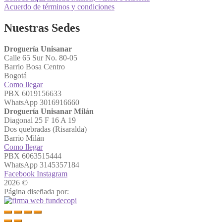
Acuerdo de términos y condiciones
Nuestras Sedes
Droguería Unisanar
Calle 65 Sur No. 80-05
Barrio Bosa Centro
Bogotá
Como llegar
PBX 6019156633
WhatsApp 3016916660
Droguería Unisanar Milán
Diagonal 25 F 16 A 19
Dos quebradas (Risaralda)
Barrio Milán
Como llegar
PBX 6063515444
WhatsApp 3145357184
Facebook
Instagram
2026 ©
Droguerías Unisanar
Página diseñada por: