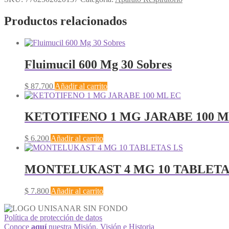
Productos relacionados
Fluimucil 600 Mg 30 Sobres
$
87.700
Añadir al carrito
KETOTIFENO 1 MG JARABE 100 M
$
6.200
Añadir al carrito
MONTELUKAST 4 MG 10 TABLETA
$
7.800
Añadir al carrito
Política de protección de datos
Conoce
aquí
nuestra Misión, Visión e Historia