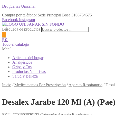
Droguerias Unisanar
Compra por teléfono: Sede Principal Bosa
3108754575
Facebook
Instagram
Búsqueda de productos
$
0
Todo el catálogo
Menú
Artículos del hogar
Analgésicos
Gripa y Tos
Productos Naturistas
Salud y Belleza
Inicio
/
Medicamentos Por Prescripción
/
Aparato Respiratorio
/
Desal
Desalex Jarabe 120 Ml (A) (Pae
SKU:
7702502020137
Categoría:
Aparato Respiratorio