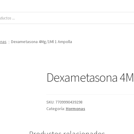
nas
Dexametasona 4Mg/1Ml 1 Ampolla
Dexametasona 4M
SKU:
7709990439298
Categoría:
Hormonas
Productos relacionados