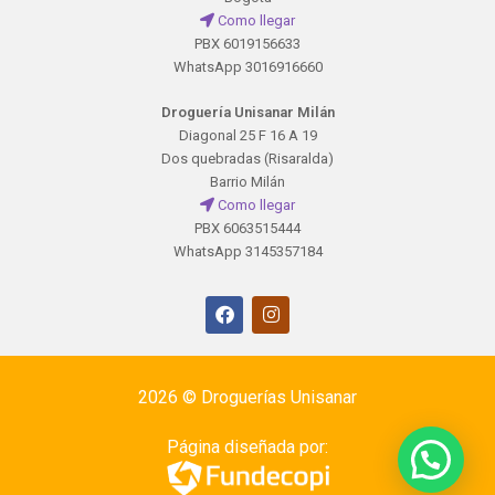
Como llegar
PBX 6019156633
WhatsApp 3016916660
Droguería Unisanar Milán
Diagonal 25 F 16 A 19
Dos quebradas (Risaralda)
Barrio Milán
Como llegar
PBX 6063515444
WhatsApp 3145357184
2026 ©
Droguerías Unisanar
Página diseñada por: