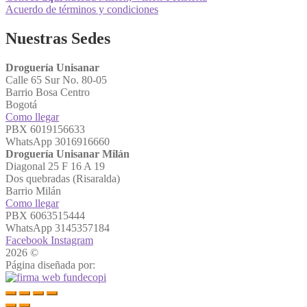
Acuerdo de términos y condiciones
Nuestras Sedes
Droguería Unisanar
Calle 65 Sur No. 80-05
Barrio Bosa Centro
Bogotá
Como llegar
PBX 6019156633
WhatsApp 3016916660
Droguería Unisanar Milán
Diagonal 25 F 16 A 19
Dos quebradas (Risaralda)
Barrio Milán
Como llegar
PBX 6063515444
WhatsApp 3145357184
Facebook
Instagram
2026 ©
Droguerías Unisanar
Página diseñada por: