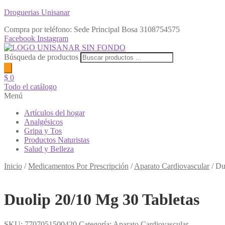
Droguerias Unisanar
Compra por teléfono: Sede Principal Bosa
3108754575
Facebook
Instagram
Búsqueda de productos
$
0
Todo el catálogo
Menú
Artículos del hogar
Analgésicos
Gripa y Tos
Productos Naturistas
Salud y Belleza
Inicio
/
Medicamentos Por Prescripción
/
Aparato Cardiovascular
/
Du
Duolip 20/10 Mg 30 Tabletas
SKU:
7707051500420
Categoría:
Aparato Cardiovascular