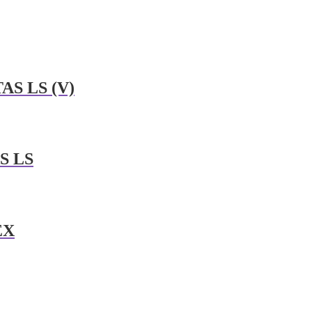
AS LS (V)
S LS
EX