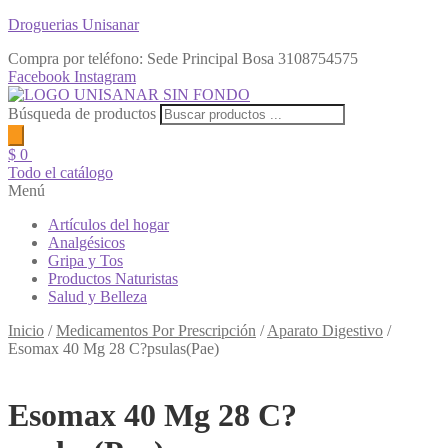
Droguerias Unisanar
Compra por teléfono: Sede Principal Bosa
3108754575
Facebook
Instagram
Búsqueda de productos
$
0
Todo el catálogo
Menú
Artículos del hogar
Analgésicos
Gripa y Tos
Productos Naturistas
Salud y Belleza
Inicio
/
Medicamentos Por Prescripción
/
Aparato Digestivo
/
Esomax 40 Mg 28 C?psulas(Pae)
Esomax 40 Mg 28 C?