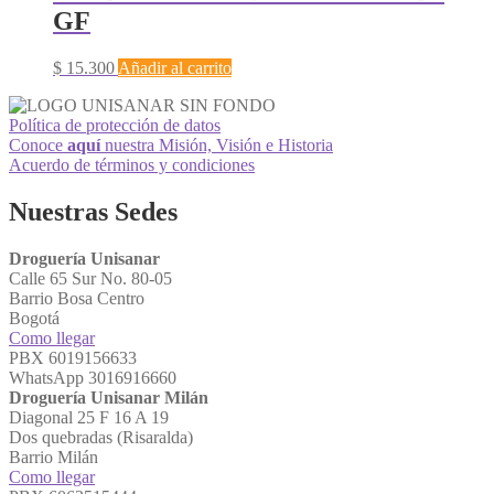
GF
$
15.300
Añadir al carrito
Política de protección de datos
Conoce
aquí
nuestra Misión, Visión e Historia
Acuerdo de términos y condiciones
Nuestras Sedes
Droguería Unisanar
Calle 65 Sur No. 80-05
Barrio Bosa Centro
Bogotá
Como llegar
PBX 6019156633
WhatsApp 3016916660
Droguería Unisanar Milán
Diagonal 25 F 16 A 19
Dos quebradas (Risaralda)
Barrio Milán
Como llegar