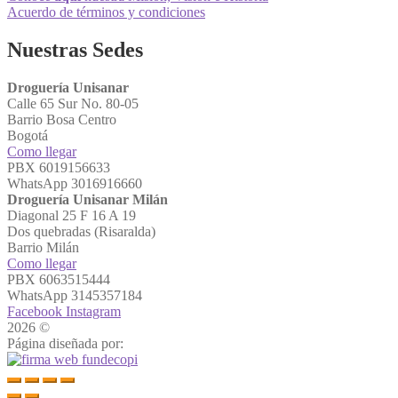
Acuerdo de términos y condiciones
Nuestras Sedes
Droguería Unisanar
Calle 65 Sur No. 80-05
Barrio Bosa Centro
Bogotá
Como llegar
PBX 6019156633
WhatsApp 3016916660
Droguería Unisanar Milán
Diagonal 25 F 16 A 19
Dos quebradas (Risaralda)
Barrio Milán
Como llegar
PBX 6063515444
WhatsApp 3145357184
Facebook
Instagram
2026 ©
Droguerías Unisanar
Página diseñada por: