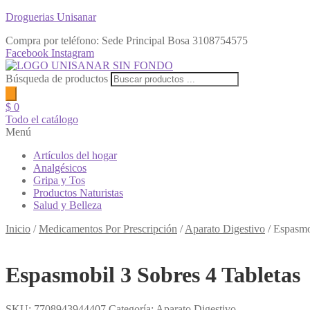
Droguerias Unisanar
Compra por teléfono: Sede Principal Bosa
3108754575
Facebook
Instagram
Búsqueda de productos
$
0
Todo el catálogo
Menú
Artículos del hogar
Analgésicos
Gripa y Tos
Productos Naturistas
Salud y Belleza
Inicio
/
Medicamentos Por Prescripción
/
Aparato Digestivo
/
Espasmo
Espasmobil 3 Sobres 4 Tabletas
SKU:
7708943944407
Categoría:
Aparato Digestivo