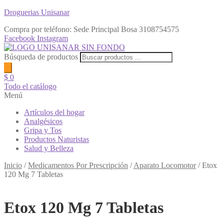
Droguerias Unisanar
Compra por teléfono: Sede Principal Bosa
3108754575
Facebook
Instagram
Búsqueda de productos
$
0
Todo el catálogo
Menú
Artículos del hogar
Analgésicos
Gripa y Tos
Productos Naturistas
Salud y Belleza
Inicio
/
Medicamentos Por Prescripción
/
Aparato Locomotor
/
Etox
120 Mg 7 Tabletas
Etox 120 Mg 7 Tabletas