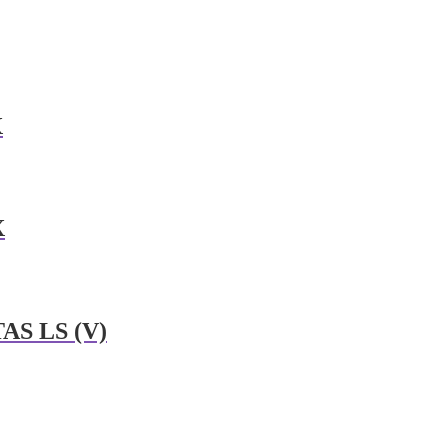
X
X
AS LS (V)