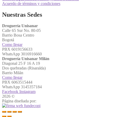
Acuerdo de términos y condiciones
Nuestras Sedes
Droguería Unisanar
Calle 65 Sur No. 80-05
Barrio Bosa Centro
Bogotá
Como llegar
PBX 6019156633
WhatsApp 3016916660
Droguería Unisanar Milán
Diagonal 25 F 16 A 19
Dos quebradas (Risaralda)
Barrio Milán
Como llegar
PBX 6063515444
WhatsApp 3145357184
Facebook
Instagram
2026 ©
Droguerías Unisanar
Página diseñada por: