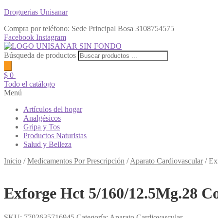
Droguerias Unisanar
Compra por teléfono: Sede Principal Bosa
3108754575
Facebook
Instagram
Búsqueda de productos
$
0
Todo el catálogo
Menú
Artículos del hogar
Analgésicos
Gripa y Tos
Productos Naturistas
Salud y Belleza
Inicio
/
Medicamentos Por Prescripción
/
Aparato Cardiovascular
/
Ex
Exforge Hct 5/160/12.5Mg.28 
SKU:
7702635716945
Categoría:
Aparato Cardiovascular