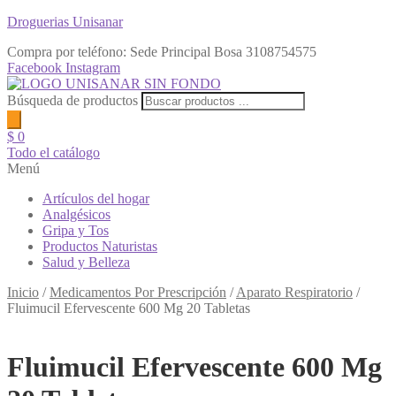
Droguerias Unisanar
Compra por teléfono: Sede Principal Bosa
3108754575
Facebook
Instagram
Búsqueda de productos
$
0
Todo el catálogo
Menú
Artículos del hogar
Analgésicos
Gripa y Tos
Productos Naturistas
Salud y Belleza
Inicio
/
Medicamentos Por Prescripción
/
Aparato Respiratorio
/
Fluimucil Efervescente 600 Mg 20 Tabletas
Fluimucil Efervescente 600 Mg