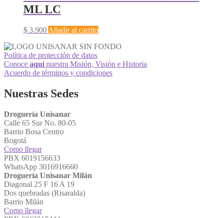
ML LC
$
3.900
Añadir al carrito
Política de protección de datos
Conoce
aquí
nuestra Misión, Visión e Historia
Acuerdo de términos y condiciones
Nuestras Sedes
Droguería Unisanar
Calle 65 Sur No. 80-05
Barrio Bosa Centro
Bogotá
Como llegar
PBX 6019156633
WhatsApp 3016916660
Droguería Unisanar Milán
Diagonal 25 F 16 A 19
Dos quebradas (Risaralda)
Barrio Milán
Como llegar