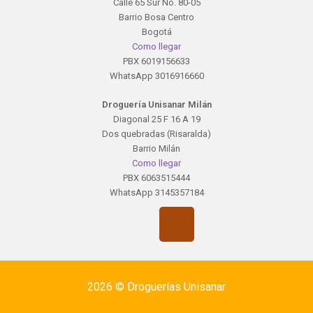
Calle 65 Sur No. 80-05
Barrio Bosa Centro
Bogotá
Como llegar
PBX 6019156633
WhatsApp 3016916660
Droguería Unisanar Milán
Diagonal 25 F 16 A 19
Dos quebradas (Risaralda)
Barrio Milán
Como llegar
PBX 6063515444
WhatsApp 3145357184
2026 ©
Droguerías Unisanar