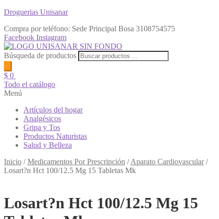
Droguerias Unisanar
Compra por teléfono: Sede Principal Bosa
3108754575
Facebook
Instagram
Búsqueda de productos
$
0
Todo el catálogo
Menú
Artículos del hogar
Analgésicos
Gripa y Tos
Productos Naturistas
Salud y Belleza
Inicio
/
Medicamentos Por Prescripción
/
Aparato Cardiovascular
/
Losart?n Hct 100/12.5 Mg 15 Tabletas Mk
Losart?n Hct 100/12.5 Mg 15