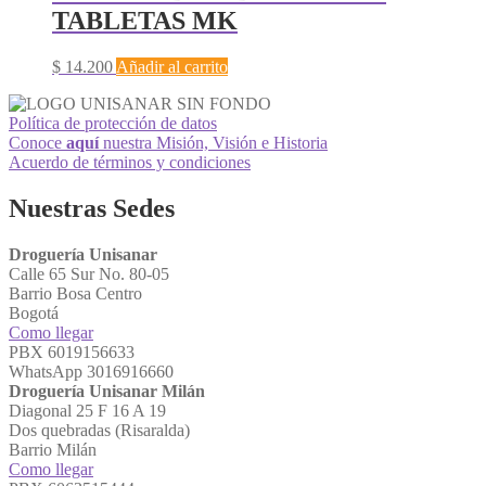
TABLETAS MK
$
14.200
Añadir al carrito
Política de protección de datos
Conoce
aquí
nuestra Misión, Visión e Historia
Acuerdo de términos y condiciones
Nuestras Sedes
Droguería Unisanar
Calle 65 Sur No. 80-05
Barrio Bosa Centro
Bogotá
Como llegar
PBX 6019156633
WhatsApp 3016916660
Droguería Unisanar Milán
Diagonal 25 F 16 A 19
Dos quebradas (Risaralda)
Barrio Milán
Como llegar