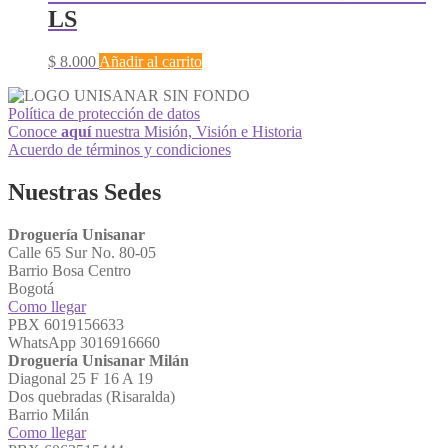
LS
$
8.000
Añadir al carrito
Política de protección de datos
Conoce
aquí
nuestra Misión, Visión e Historia
Acuerdo de términos y condiciones
Nuestras Sedes
Droguería Unisanar
Calle 65 Sur No. 80-05
Barrio Bosa Centro
Bogotá
Como llegar
PBX 6019156633
WhatsApp 3016916660
Droguería Unisanar Milán
Diagonal 25 F 16 A 19
Dos quebradas (Risaralda)
Barrio Milán
Como llegar