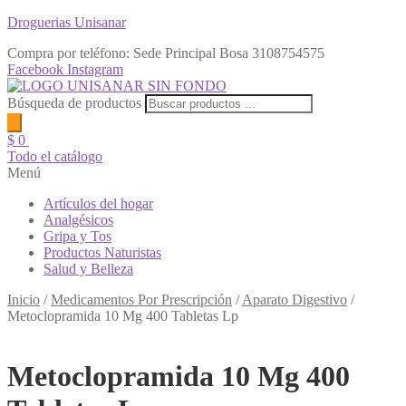
Droguerias Unisanar
Compra por teléfono: Sede Principal Bosa
3108754575
Facebook
Instagram
Búsqueda de productos
$
0
Todo el catálogo
Menú
Artículos del hogar
Analgésicos
Gripa y Tos
Productos Naturistas
Salud y Belleza
Inicio
/
Medicamentos Por Prescripción
/
Aparato Digestivo
/
Metoclopramida 10 Mg 400 Tabletas Lp
Metoclopramida 10 Mg 400