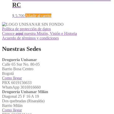
RC
$
5.700
Añadir al carrito
Política de protección de datos
Conoce
aquí
nuestra Misión, Visión e Historia
Acuerdo de términos y condiciones
Nuestras Sedes
Droguería Unisanar
Calle 65 Sur No. 80-05
Barrio Bosa Centro
Bogotá
Como llegar
PBX 6019156633
WhatsApp 3016916660
Droguería Unisanar Milán
Diagonal 25 F 16 A 19
Dos quebradas (Risaralda)
Barrio Milán
Como llegar