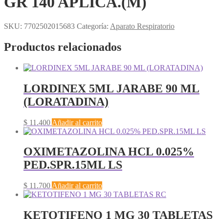
GR 140 APLICA.(M)
SKU:
7702502015683
Categoría:
Aparato Respiratorio
Productos relacionados
LORDINEX 5ML JARABE 90 ML
(LORATADINA)
$
11.400
Añadir al carrito
OXIMETAZOLINA HCL 0.025%
PED.SPR.15ML LS
$
11.700
Añadir al carrito
KETOTIFENO 1 MG 30 TABLETAS