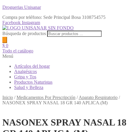
Droguerias Unisanar
Compra por teléfono: Sede Principal Bosa
3108754575
Facebook
Instagram
Búsqueda de productos
$
0
Todo el catálogo
Menú
Artículos del hogar
Analgésicos
Gripa y Tos
Productos Naturistas
Salud y Belleza
Inicio
/
Medicamentos Por Prescripción
/
Aparato Respiratorio
/
NASONEX SPRAY NASAL 18 GR 140 APLICA.(M)
NASONEX SPRAY NASAL 18