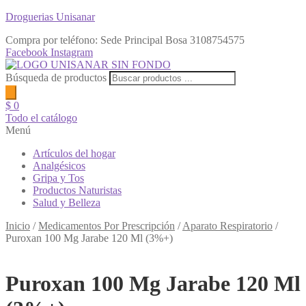
Droguerias Unisanar
Compra por teléfono: Sede Principal Bosa
3108754575
Facebook
Instagram
Búsqueda de productos
$
0
Todo el catálogo
Menú
Artículos del hogar
Analgésicos
Gripa y Tos
Productos Naturistas
Salud y Belleza
Inicio
/
Medicamentos Por Prescripción
/
Aparato Respiratorio
/
Puroxan 100 Mg Jarabe 120 Ml (3%+)
Puroxan 100 Mg Jarabe 120 Ml