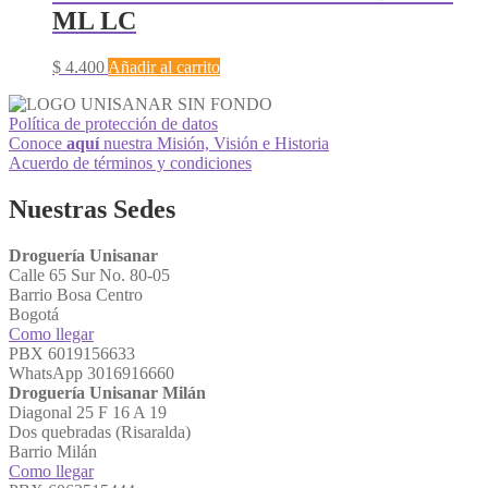
ML LC
$
4.400
Añadir al carrito
Política de protección de datos
Conoce
aquí
nuestra Misión, Visión e Historia
Acuerdo de términos y condiciones
Nuestras Sedes
Droguería Unisanar
Calle 65 Sur No. 80-05
Barrio Bosa Centro
Bogotá
Como llegar
PBX 6019156633
WhatsApp 3016916660
Droguería Unisanar Milán
Diagonal 25 F 16 A 19
Dos quebradas (Risaralda)
Barrio Milán
Como llegar