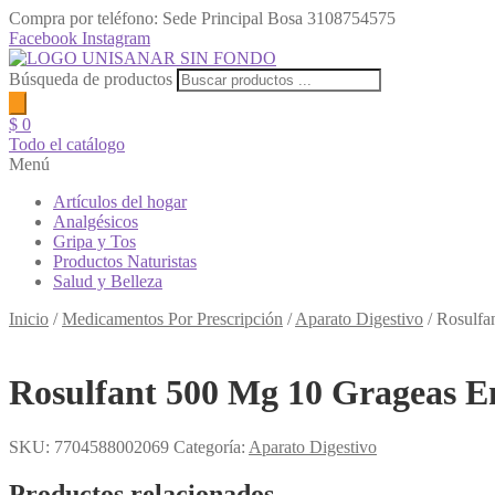
Compra por teléfono: Sede Principal Bosa
3108754575
Facebook
Instagram
Búsqueda de productos
$
0
Todo el catálogo
Menú
Artículos del hogar
Analgésicos
Gripa y Tos
Productos Naturistas
Salud y Belleza
Inicio
/
Medicamentos Por Prescripción
/
Aparato Digestivo
/
Rosulfa
Rosulfant 500 Mg 10 Grageas En
SKU:
7704588002069
Categoría:
Aparato Digestivo
Productos relacionados