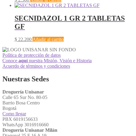
SECNIDAZOL 1 GR 2 TABLETAS
GF
$
22.200
Añadir al carrito
Política de protección de datos
Conoce
aquí
nuestra Misión, Visión e Historia
Acuerdo de términos y condiciones
Nuestras Sedes
Droguería Unisanar
Calle 65 Sur No. 80-05
Barrio Bosa Centro
Bogotá
Como llegar
PBX 6019156633
WhatsApp 3016916660
Droguería Unisanar Milán
Diagonal 25 F 16 A 19