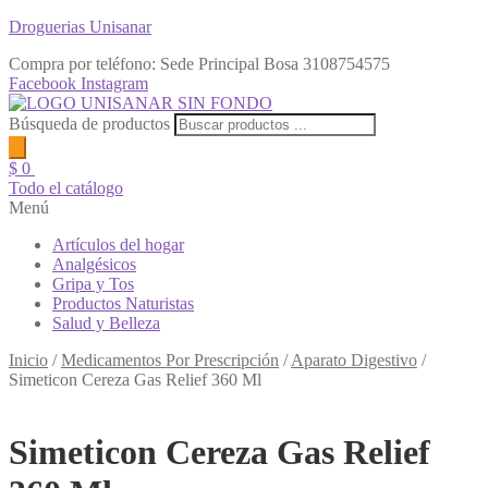
Droguerias Unisanar
Compra por teléfono: Sede Principal Bosa
3108754575
Facebook
Instagram
Búsqueda de productos
$
0
Todo el catálogo
Menú
Artículos del hogar
Analgésicos
Gripa y Tos
Productos Naturistas
Salud y Belleza
Inicio
/
Medicamentos Por Prescripción
/
Aparato Digestivo
/
Simeticon Cereza Gas Relief 360 Ml
Simeticon Cereza Gas Relief