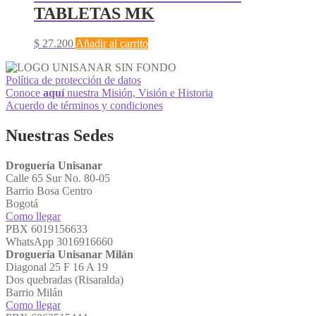
TABLETAS MK
$
27.200
Añadir al carrito
Política de protección de datos
Conoce
aquí
nuestra Misión, Visión e Historia
Acuerdo de términos y condiciones
Nuestras Sedes
Droguería Unisanar
Calle 65 Sur No. 80-05
Barrio Bosa Centro
Bogotá
Como llegar
PBX 6019156633
WhatsApp 3016916660
Droguería Unisanar Milán
Diagonal 25 F 16 A 19
Dos quebradas (Risaralda)
Barrio Milán
Como llegar