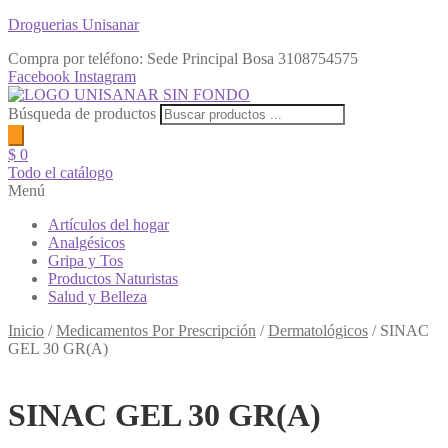
Droguerias Unisanar
Compra por teléfono: Sede Principal Bosa
3108754575
Facebook
Instagram
Búsqueda de productos
$
0
Todo el catálogo
Menú
Artículos del hogar
Analgésicos
Gripa y Tos
Productos Naturistas
Salud y Belleza
Inicio
/
Medicamentos Por Prescripción
/
Dermatológicos
/
SINAC
GEL 30 GR(A)
SINAC GEL 30 GR(A)