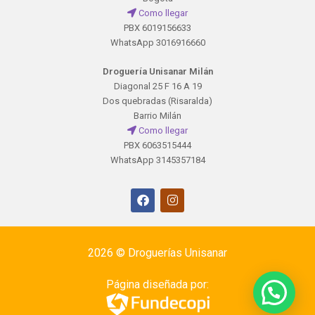
Como llegar
PBX 6019156633
WhatsApp 3016916660
Droguería Unisanar Milán
Diagonal 25 F 16 A 19
Dos quebradas (Risaralda)
Barrio Milán
Como llegar
PBX 6063515444
WhatsApp 3145357184
2026 ©
Droguerías Unisanar
Página diseñada por: