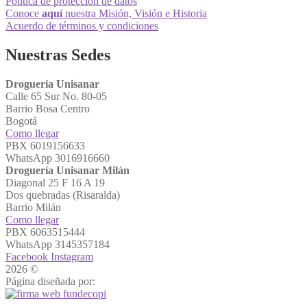
Política de protección de datos
Conoce
aquí
nuestra Misión, Visión e Historia
Acuerdo de términos y condiciones
Nuestras Sedes
Droguería Unisanar
Calle 65 Sur No. 80-05
Barrio Bosa Centro
Bogotá
Como llegar
PBX 6019156633
WhatsApp 3016916660
Droguería Unisanar Milán
Diagonal 25 F 16 A 19
Dos quebradas (Risaralda)
Barrio Milán
Como llegar
PBX 6063515444
WhatsApp 3145357184
Facebook
Instagram
2026 ©
Droguerías Unisanar
Página diseñada por: