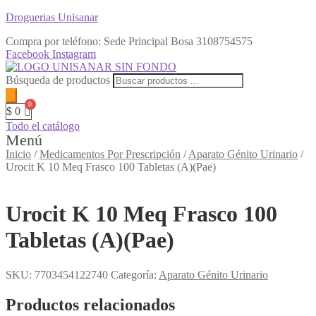
Droguerias Unisanar
Compra por teléfono: Sede Principal Bosa
3108754575
Facebook
Instagram
Búsqueda de productos
$
0
Todo el catálogo
Menú
Inicio
/
Medicamentos Por Prescripción
/
Aparato Génito Urinario
/
Urocit K 10 Meq Frasco 100 Tabletas (A)(Pae)
Urocit K 10 Meq Frasco 100
Tabletas (A)(Pae)
SKU:
7703454122740
Categoría:
Aparato Génito Urinario
Productos relacionados