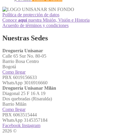
Política de protección de datos
Conoce
aquí
nuestra Misión, Visión e Historia
Acuerdo de términos y condiciones
Nuestras Sedes
Droguería Unisanar
Calle 65 Sur No. 80-05
Barrio Bosa Centro
Bogotá
Como llegar
PBX 6019156633
WhatsApp 3016916660
Droguería Unisanar Milán
Diagonal 25 F 16 A 19
Dos quebradas (Risaralda)
Barrio Milán
Como llegar
PBX 6063515444
WhatsApp 3145357184
Facebook
Instagram
2026 ©
Droguerías Unisanar