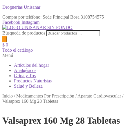
Droguerias Unisanar
Compra por teléfono: Sede Principal Bosa
3108754575
Facebook
Instagram
Búsqueda de productos
$
0
Todo el catálogo
Menú
Artículos del hogar
Analgésicos
Gripa y Tos
Productos Naturistas
Salud y Belleza
Inicio
/
Medicamentos Por Prescripción
/
Aparato Cardiovascular
/
Valsaprex 160 Mg 28 Tabletas
Valsaprex 160 Mg 28 Tabletas