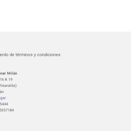
erdo de términos y condiciones
nar Milán
16 A 19
Risaralda)
lán
gar
5444
5357184