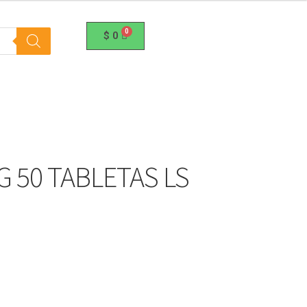
$
0
G 50 TABLETAS LS