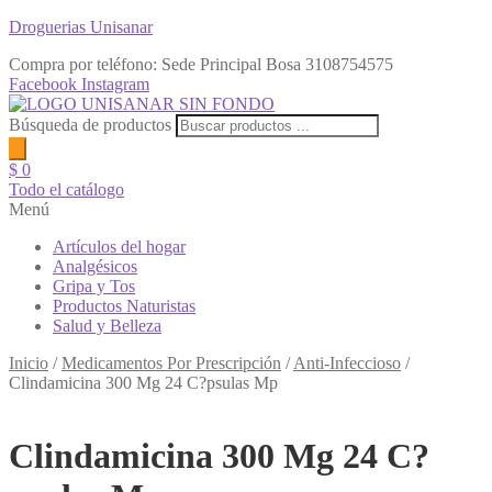
Droguerias Unisanar
Compra por teléfono: Sede Principal Bosa
3108754575
Facebook
Instagram
Búsqueda de productos
$
0
Todo el catálogo
Menú
Artículos del hogar
Analgésicos
Gripa y Tos
Productos Naturistas
Salud y Belleza
Inicio
/
Medicamentos Por Prescripción
/
Anti-Infeccioso
/
Clindamicina 300 Mg 24 C?psulas Mp
Clindamicina 300 Mg 24 C?