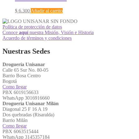
$
6.300
Añadir al carrito
Política de protección de datos
Conoce
aquí
nuestra Misión, Visión e Historia
Acuerdo de términos y condiciones
Nuestras Sedes
Droguería Unisanar
Calle 65 Sur No. 80-05
Barrio Bosa Centro
Bogotá
Como llegar
PBX 6019156633
WhatsApp 3016916660
Droguería Unisanar Milán
Diagonal 25 F 16 A 19
Dos quebradas (Risaralda)
Barrio Milán
Como llegar
PBX 6063515444
WhatsApp 3145357184