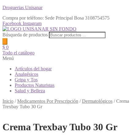
Droguerias Unisanar
Compra por teléfono: Sede Principal Bosa
3108754575
Facebook
Instagram
Búsqueda de productos
$
0
Todo el catálogo
Menú
Artículos del hogar
Analgésicos
Gripa y Tos
Productos Naturistas
Salud y Belleza
Inicio
/
Medicamentos Por Prescripción
/
Dermatológicos
/
Crema
Trexbay Tubo 30 Gr
Crema Trexbay Tubo 30 Gr