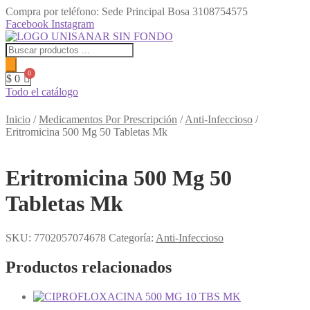
Compra por teléfono: Sede Principal Bosa
3108754575
Facebook
Instagram
Búsqueda
de
productos
$
0
Todo el catálogo
Menú
Inicio
/
Medicamentos Por Prescripción
/
Anti-Infeccioso
/
Eritromicina 500 Mg 50 Tabletas Mk
Eritromicina 500 Mg 50
Tabletas Mk
SKU:
7702057074678
Categoría:
Anti-Infeccioso
Productos relacionados