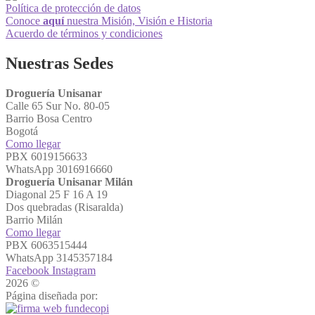
Política de protección de datos
Conoce
aquí
nuestra Misión, Visión e Historia
Acuerdo de términos y condiciones
Nuestras Sedes
Droguería Unisanar
Calle 65 Sur No. 80-05
Barrio Bosa Centro
Bogotá
Como llegar
PBX 6019156633
WhatsApp 3016916660
Droguería Unisanar Milán
Diagonal 25 F 16 A 19
Dos quebradas (Risaralda)
Barrio Milán
Como llegar
PBX 6063515444
WhatsApp 3145357184
Facebook
Instagram
2026 ©
Droguerías Unisanar
Página diseñada por: