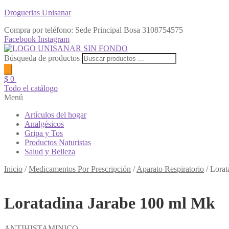
Droguerias Unisanar
Compra por teléfono: Sede Principal Bosa
3108754575
Facebook
Instagram
Búsqueda de productos
$
0
Todo el catálogo
Menú
Artículos del hogar
Analgésicos
Gripa y Tos
Productos Naturistas
Salud y Belleza
Inicio
/
Medicamentos Por Prescripción
/
Aparato Respiratorio
/
Lorat
Loratadina Jarabe 100 ml Mk
ANTIHISTAMINICO