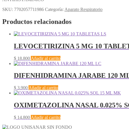
SKU:
7702057711986
Categoría:
Aparato Respiratorio
Productos relacionados
LEVOCETIRIZINA 5 MG 10 TABLE
$
18.800
Añadir al carrito
DIFENHIDRAMINA JARABE 120 M
$
3.900
Añadir al carrito
OXIMETAZOLINA NASAL 0.025% S
$
14.800
Añadir al carrito