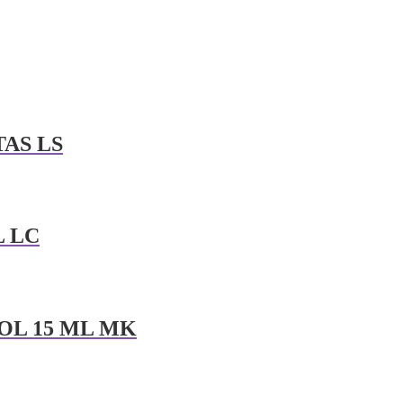
TAS LS
L LC
OL 15 ML MK