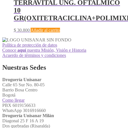
TERRAVITAL UNG. OFTALMICO
10
GR(OXITETRACICLINA+POLIMIX
$
30.800
Añadir al carrito
Política de protección de datos
Conoce
aquí
nuestra Misión, Visión e Historia
Acuerdo de términos y condiciones
Nuestras Sedes
Droguería Unisanar
Calle 65 Sur No. 80-05
Barrio Bosa Centro
Bogotá
Como llegar
PBX 6019156633
WhatsApp 3016916660
Droguería Unisanar Milán
Diagonal 25 F 16 A 19
Dos quebradas (Risaralda)