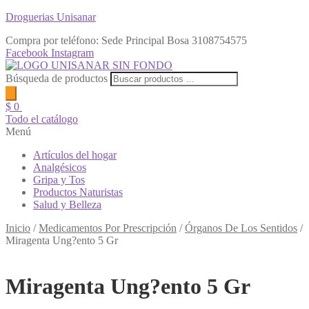
Droguerias Unisanar
Compra por teléfono: Sede Principal Bosa
3108754575
Facebook
Instagram
Búsqueda de productos
$
0
Todo el catálogo
Menú
Artículos del hogar
Analgésicos
Gripa y Tos
Productos Naturistas
Salud y Belleza
Inicio
/
Medicamentos Por Prescripción
/
Órganos De Los Sentidos
/
Miragenta Ung?ento 5 Gr
Miragenta Ung?ento 5 Gr