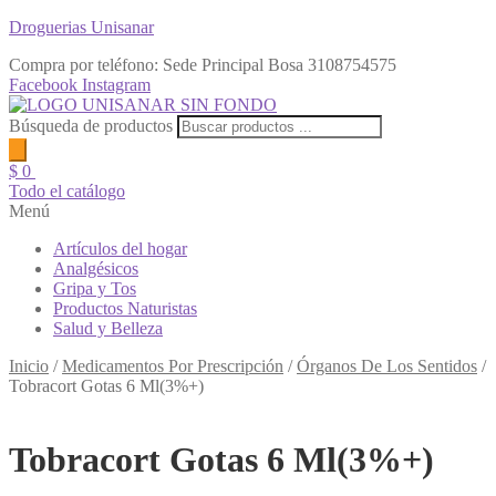
Droguerias Unisanar
Compra por teléfono: Sede Principal Bosa
3108754575
Facebook
Instagram
Búsqueda de productos
$
0
Todo el catálogo
Menú
Artículos del hogar
Analgésicos
Gripa y Tos
Productos Naturistas
Salud y Belleza
Inicio
/
Medicamentos Por Prescripción
/
Órganos De Los Sentidos
/
Tobracort Gotas 6 Ml(3%+)
Tobracort Gotas 6 Ml(3%+)