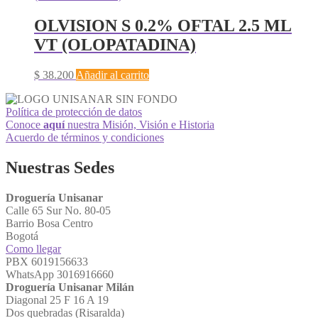
OLVISION S 0.2% OFTAL 2.5 ML
VT (OLOPATADINA)
$
38.200
Añadir al carrito
Política de protección de datos
Conoce
aquí
nuestra Misión, Visión e Historia
Acuerdo de términos y condiciones
Nuestras Sedes
Droguería Unisanar
Calle 65 Sur No. 80-05
Barrio Bosa Centro
Bogotá
Como llegar
PBX 6019156633
WhatsApp 3016916660
Droguería Unisanar Milán
Diagonal 25 F 16 A 19
Dos quebradas (Risaralda)